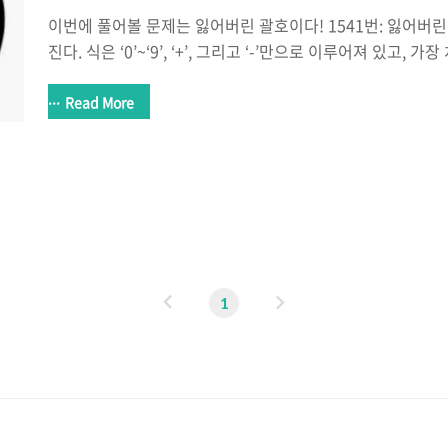
이번에 풀어볼 문제는 잃어버린 괄호이다! 1541번: 잃어버린
진다. 식은 ‘0’~‘9’, ‘+’, 그리고 ‘-’만으로 이루어져 있고,
이다. 그리고 연속해서 두 개 이상의 연산자가 나타나지 않고
www.acmicpc.net 나름대로 규칙성을 찾아서 문제푸는
Read More
생각보다 적었고 내가 원하는 시간내에 푸는 것에 성공했다. 
고리즘 Part를 풀고있는데 정답률에 비해 난이도가 어렵게 느껴
문제는 두 가지 해결점이 필요한다. 첫 번째는 바로 문자열
내는 로직이 필요하다. 이 점은 그냥 간단한 로직으로 해결했다. '
라..
이
다
1
전
음