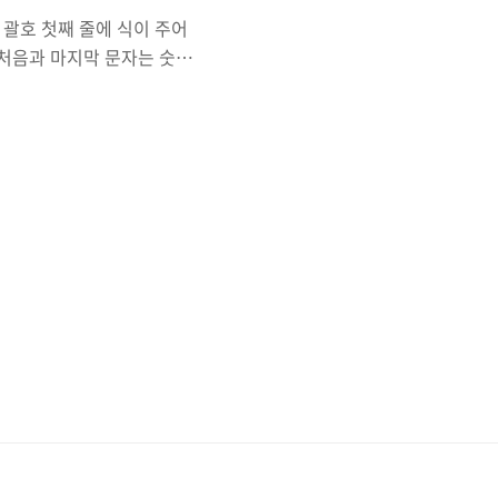
 괄호 첫째 줄에 식이 주어
 가장 처음과 마지막 문자는 숫자
, 5자리보다
것을 시도했기에 시행착오도
백준의 분류 중 그리디 알
진다.. 기분탓인가...? 이
에서 숫자와 괄호를 구별해
+' 나 '-' 가 아니면 n이