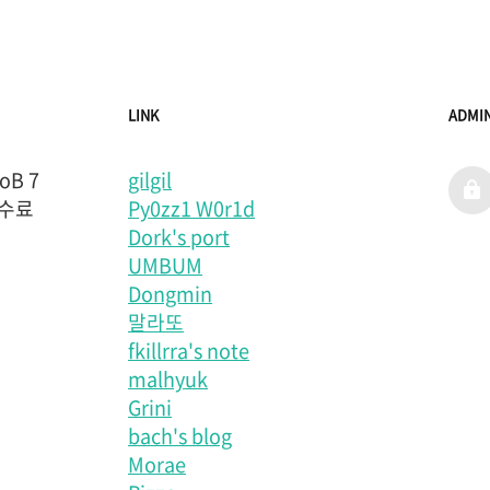
LINK
ADMI
B 7
gilgil
admi
 수료
Py0zz1 W0r1d
Dork's port
UMBUM
Dongmin
말라또
fkillrra's note
malhyuk
Grini
bach's blog
Morae