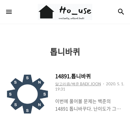
Ho_use
검
메뉴
톱니바퀴
14891.톱니바퀴
알고리즘/백준 BAEK JOON
2020. 5. 1.
19:31
이번에 풀어볼 문제는 백준의
14891 톱니바꾸다. 난이도가 그렇
게 어렵지는 않다. 쪼끔 까다롭게 느
껴질뿐.. 모든 문제가 그렇듯 이 문제