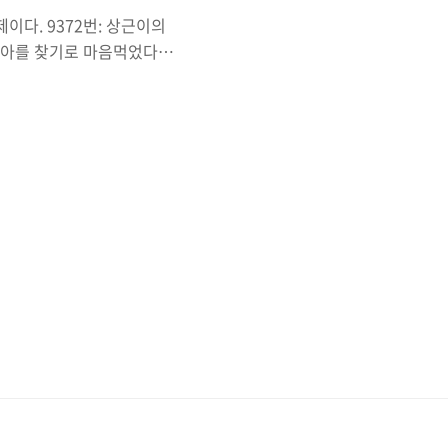
이다. 9372번: 상근이의
아를 찾기로 마음먹었다.
 적은 종류의 비행기를 타
ree에 대해서 공부할 수 있
까지 공부할 수 있었다.
을 연결함과 동시에 순환경로가
가 포함되고 최소 가중치만을
 잘 읽어보면 일단 최소 ..