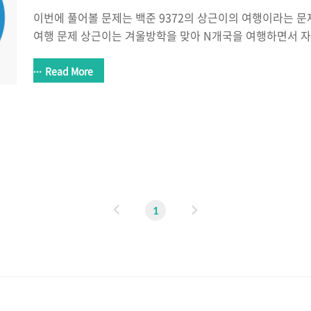
이번에 풀어볼 문제는 백준 9372의 상근이의 여행이라는 문제
여행 문제 상근이는 겨울방학을 맞아 N개국을 여행하면서 자
하지만 상근이는 새로운 비행기를 무서워하기 때문에, 최대한
고 국가들을 이동하려� www.acmicpc.net Spanning T
Read More
는 문제이며 최소 신장 트리(MInimum Spanning Tree)
Spanning Tree : 방향이 없는 그래프에서 모든 정점들
없는 형태를 의미한다. => 만약 이와 같은 상황에서 가중치
이용하여 연결하는 경우를 최소 신장 트리라고 한다. 이 문제를
이
다
1
전
음