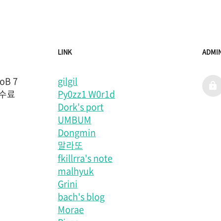
LINK
ADMI
B 7
gilgil
admi
 수료
Py0zz1 W0r1d
Dork's port
UMBUM
Dongmin
말라또
fkillrra's note
malhyuk
Grini
bach's blog
Morae