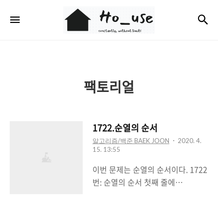
Ho_use
검
메뉴
팩토리얼
1722.순열의 순서
알고리즘/백준 BAEK JOON
2020. 4.
15. 13:55
이번 문제는 순열의 순서이다. 1722
번: 순열의 순서 첫째 줄에
N(1≤N≤20)이 주어진다. 둘째 줄
의 첫 번째 수는 소문제 번호이다. 1