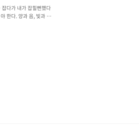
을 잡다가 내가 잡힐뻔했다
 한다. 양과 음, 빛과 어
임무는 어떤 문자열이 주어졌
을 짜는 것이다. 문자열에
, 문자열이 균형을 이루는 조
")와만 짝을 이뤄야 한다.
t 이번 문제에서 중점적으로 봐
리부분을 정신똑바로 차..