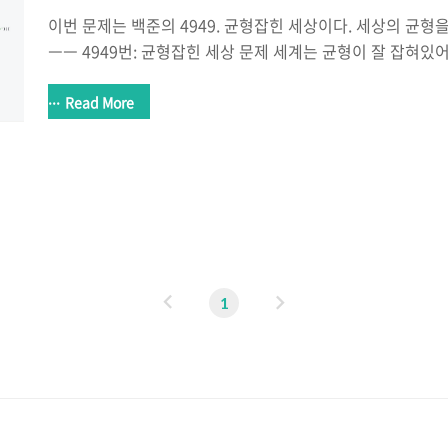
이번 문제는 백준의 4949. 균형잡힌 세상이다. 세상의 균형
ㅡㅡ 4949번: 균형잡힌 세상 문제 세계는 균형이 잘 잡혀있어야
둠 그리고 왼쪽 괄호와 오른쪽 괄호처럼 말이다. 정민이의 
을 때, 괄호들의 균형이 잘 맞춰져 있는지 판단하는 프로그램
Read More
포함되는 괄호는 소괄호("()") 와 대괄호("[]")로 2종류이고
건은 아래와 같다. 모든 왼쪽 소괄호("(")는 오른쪽 소괄호(")
모든 왼쪽 대괄호("[")는 오른쪽 대괄 www.acmicpc.ne
야하는 것은 언제나 그렇듯 예외처리이다. 입력부분과 예외처
이
다
1
전
음