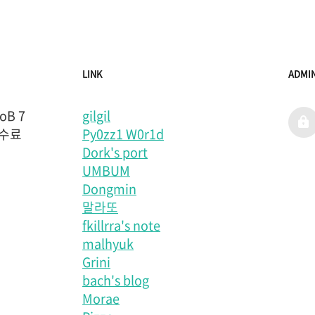
LINK
ADMI
B 7
gilgil
admi
 수료
Py0zz1 W0r1d
Dork's port
UMBUM
Dongmin
말라또
fkillrra's note
malhyuk
Grini
bach's blog
Morae