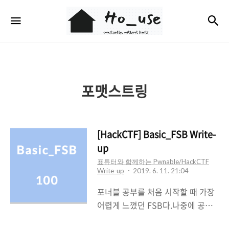
Ho_use
검
메뉴
포맷스트링
[HackCTF] Basic_FSB Write-
up
표튜터와 함께하는 Pwnable/HackCTF
Write-up
2019. 6. 11. 21:04
포너블 공부를 처음 시작할 때 가장
어렵게 느꼈던 FSB다.나중에 공부
할려고 안풀고 몰아놨는데 이제 해