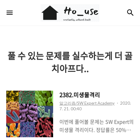
Ho_use
검
메뉴
풀 수 있는 문제를 실수하는게 더 골
치아프다..
2382.미생물격리
알고리즘/SW Expert Academy
2020.
7. 21. 00:40
이번에 풀어볼 문제는 SW Expert의
미생물 격리이다. 정답률은 50%이
지만 생각보다 난이도는 높지않다.