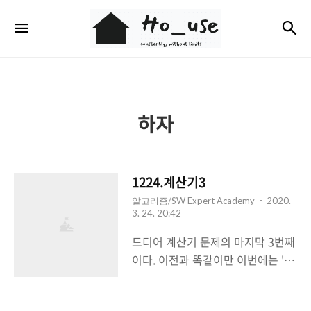
Ho_use
검
메뉴
하자
1224.계산기3
알고리즘/SW Expert Academy
2020.
3. 24. 20:42
드디어 계산기 문제의 마지막 3번째
이다. 이전과 똑같이만 이번에는 '('
와 ')'가 등장해서 살짝 다른 계산이
필요했다. 괄호는 무조건 넣어주고