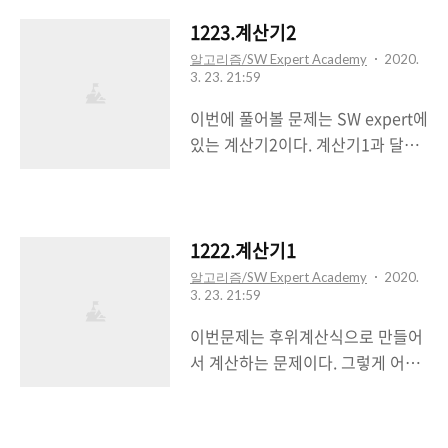
괄호의 짝이 맞아떨어지게되면 스택
에 저장된 괄호의 모든 연산자를
1223.계산기2
pop해야한다는 것이 특징이었다.
알고리즘/SW Expert Academy
2020.
3. 23. 21:59
생각보다 오랜시간이 걸리지 않은
문제였다. 물론 나보다 간단하게 푼
이번에 풀어볼 문제는 SW expert에
사람도 많을 것이라고 생각한다. 하
있는 계산기2이다. 계산기1과 달라
지만 스스로 생각하면서 뚝딱 풀어
진 점은 예상했던대로 예외처리가
낸 것에 의의를 두어야겠다.
늘어나 '+' 뿐아니라 '*'도 비교해야
#include #include #include
한다는 것이다. 역시나 예외처리를
#include using namespace std;
잘해주면 쉽게 풀 수 있을 것 같다.
1222.계산기1
int main() { int n; for(int k=1; k>
나는 연산자의 경우 Stack에 넣고
알고리즘/SW Expert Academy
2020.
n; string str; cin >> str; stack s; //
3. 23. 21:59
피연산자는 Queue에 넣어서 계산
피연산자들이 담길 stack queue q;
하도록 했다. 후위계산법의 방식은
이번문제는 후위계산식으로 만들어
//..
다른 블로그에 많으니 참고하면 될
서 계산하는 문제이다. 그렇게 어려
거 같다. #include #include
운 난이도는 아니였다. 후위계산법
#include using namespace std;
을 제대로 이해하고 문제를 풀면된
int main() { int n; for(int k=1; k>
다. 연산자가 '+' 만 주어졌기 때문에