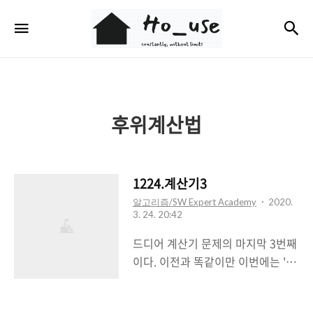
Ho_use
검
메뉴
후위계산법
1224.계산기3
알고리즘/SW Expert Academy
2020.
3. 24. 20:42
드디어 계산기 문제의 마지막 3번째
이다. 이전과 똑같이만 이번에는 '('
와 ')'가 등장해서 살짝 다른 계산이
필요했다. 괄호는 무조건 넣어주고