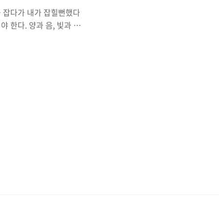
을 잡다가 내가 잡힐뻔했다
 한다. 양과 음, 빛과 어
임무는 어떤 문자열이 주어졌
을 짜는 것이다. 문자열에
, 문자열이 균형을 이루는 조
")와만 짝을 이뤄야 한다.
t 이번 문제에서 중점적으로 봐
리부분을 정신똑바로 차..