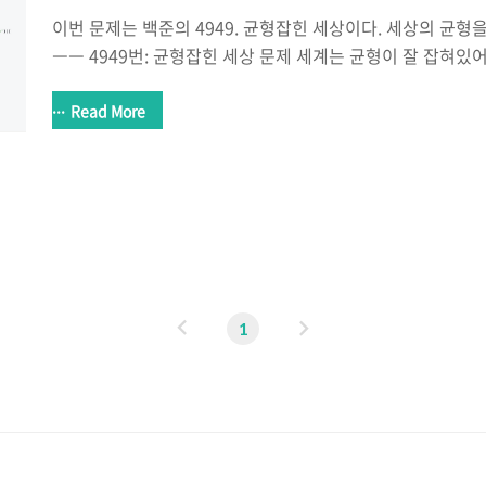
이번 문제는 백준의 4949. 균형잡힌 세상이다. 세상의 균형
ㅡㅡ 4949번: 균형잡힌 세상 문제 세계는 균형이 잘 잡혀있어야
둠 그리고 왼쪽 괄호와 오른쪽 괄호처럼 말이다. 정민이의 
을 때, 괄호들의 균형이 잘 맞춰져 있는지 판단하는 프로그램
Read More
포함되는 괄호는 소괄호("()") 와 대괄호("[]")로 2종류이고
건은 아래와 같다. 모든 왼쪽 소괄호("(")는 오른쪽 소괄호(")
모든 왼쪽 대괄호("[")는 오른쪽 대괄 www.acmicpc.ne
야하는 것은 언제나 그렇듯 예외처리이다. 입력부분과 예외처
이
다
1
전
음