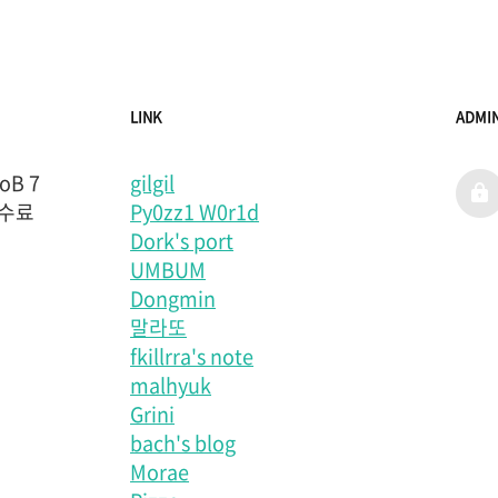
LINK
ADMI
B 7
gilgil
admi
 수료
Py0zz1 W0r1d
Dork's port
UMBUM
Dongmin
말라또
fkillrra's note
malhyuk
Grini
bach's blog
Morae