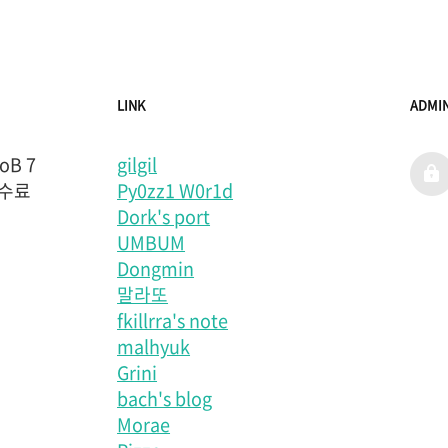
LINK
ADMI
B 7
gilgil
admi
 수료
Py0zz1 W0r1d
Dork's port
UMBUM
Dongmin
말라또
fkillrra's note
malhyuk
Grini
bach's blog
Morae