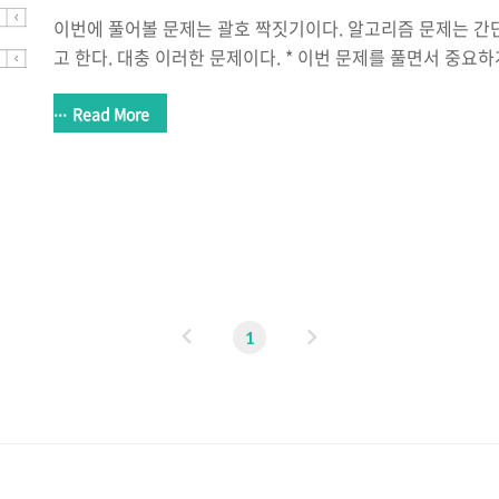
이번에 풀어볼 문제는 괄호 짝짓기이다. 알고리즘 문제는 간
고 한다. 대충 이러한 문제이다. * 이번 문제를 풀면서 중요하게
stack 사용법과 다음 테스트 케이스를 위해 stack을 비워줘
진행할 것인지 파악 -> 한쪽 형태의 모양을 스택에 우선 넣고
Read More
문제를 제대로 파악하는 것 -> 단순히 짝만 맞추는 것이 아니
하지 않아서 안나왔지만 가장 처음과 마지막은 괄호는 항상 '('
여야하며 ')' '(' 이렇게 는 자릴 바꾸면 한쌍이겠지만 문제
는다... #include #include using namespace std; int ..
이
다
1
전
음