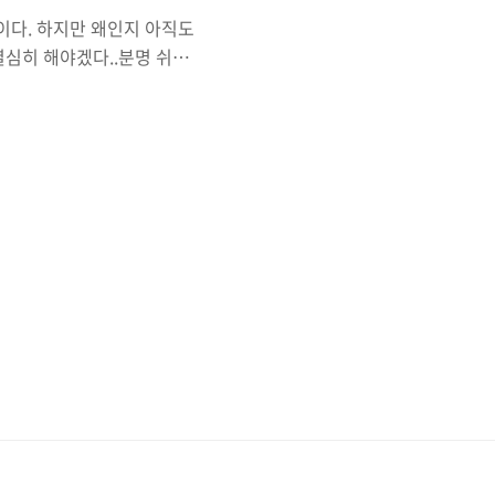
편이다. 하지만 왜인지 아직도
 열심히 해야겠다..분명 쉬운
역량 강화에 도움이 되는 다양한
32 33 34 35 36 37 38 39
rning(disable:4996)