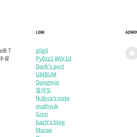
LINK
ADMI
B 7
gilgil
admi
 수료
Py0zz1 W0r1d
Dork's port
UMBUM
Dongmin
말라또
fkillrra's note
malhyuk
Grini
bach's blog
Morae