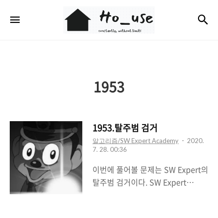
Ho_use
검
메뉴
1953
1953.탈주범 검거
알고리즘/SW Expert Academy
2020.
7. 28. 00:36
이번에 풀어볼 문제는 SW Expert의
탈주범 검거이다. SW Expert
Academy SW 프로그래밍 역량 강
화에 도움이 되는 다양한 학습 컨텐