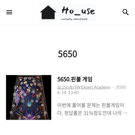
Ho_use
검
메뉴
5650
5650.핀볼 게임
알고리즘/SW Expert Academy
2020.
6. 14. 13:40
이번에 풀어볼 문제는 핀볼게임이
다. 정답률은 31%정도인데 나의 체
감은 60%정도가 맞지 않나싶다. 오
히려 5656번 벽돌깨기가 체감난이