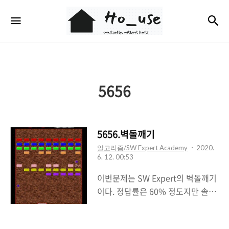
Ho_use
검
메뉴
5656
5656.벽돌깨기
알고리즘/SW Expert Academy
2020.
6. 12. 00:53
이번문제는 SW Expert의 벽돌깨기
이다. 정답률은 60% 정도지만 솔직
히 말도안되는거같다.. 난이도가 상
당히 높게 느껴졌고 정답률이 크게