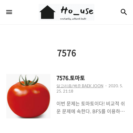
Ho_use
검
메뉴
7576
7576.토마토
알고리즘/백준 BAEK JOON
2020. 5.
25. 21:18
이번 문제는 토마토이다! 비교적 쉬
운 문제에 속한다. BFS를 이용하면
간단히 풀 수 있는데 BFS로 퍼지면
서(토마토가 익으면서) 내부의 값(걸