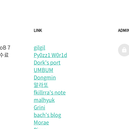
LINK
ADMI
B 7
gilgil
admi
 수료
Py0zz1 W0r1d
Dork's port
UMBUM
Dongmin
말라또
fkillrra's note
malhyuk
Grini
bach's blog
Morae