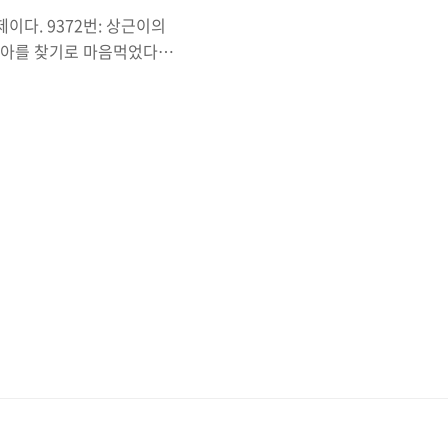
이다. 9372번: 상근이의
아를 찾기로 마음먹었다.
 적은 종류의 비행기를 타
ree에 대해서 공부할 수 있
까지 공부할 수 있었다.
을 연결함과 동시에 순환경로가
가 포함되고 최소 가중치만을
 잘 읽어보면 일단 최소 ..