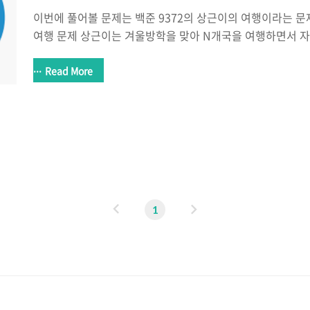
이번에 풀어볼 문제는 백준 9372의 상근이의 여행이라는 문제
여행 문제 상근이는 겨울방학을 맞아 N개국을 여행하면서 자
하지만 상근이는 새로운 비행기를 무서워하기 때문에, 최대한
고 국가들을 이동하려� www.acmicpc.net Spanning T
Read More
는 문제이며 최소 신장 트리(MInimum Spanning Tree)
Spanning Tree : 방향이 없는 그래프에서 모든 정점들
없는 형태를 의미한다. => 만약 이와 같은 상황에서 가중치
이용하여 연결하는 경우를 최소 신장 트리라고 한다. 이 문제를
이
다
1
전
음