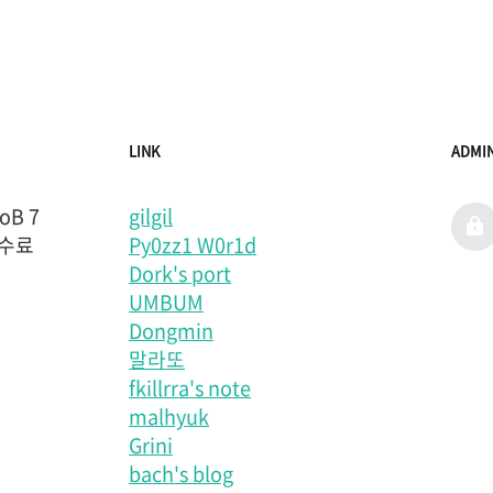
LINK
ADMI
B 7
gilgil
admi
 수료
Py0zz1 W0r1d
Dork's port
UMBUM
Dongmin
말라또
fkillrra's note
malhyuk
Grini
bach's blog