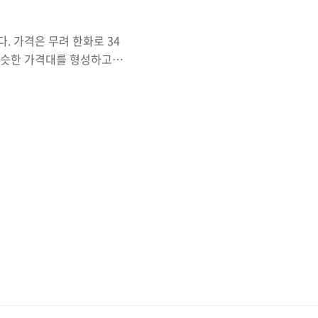
취득했다. 가격은 무려 한화로 34
 비슷한 가격대를 형성하고
뀐다는 공지가 올라와서 하루
시험이 끝나면 몇가지 설문조
루 뒤에 이메일로 보내주었고
5문항이며 750점 이상을
시했다. 온라인으로 응시하
하다. 방구석을 다보여준다