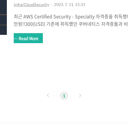
Infra/CloudSecurity
2023. 7. 11. 15:31
최근 AWS Certified Security - Specialty 자격증을 
만원!!300(USD) 기존에 취득했던 쿠버네티스 자격증들과
있다. 2023년 07월 10일의 시험을 마지막으로 시험이 바
전날인 2023년 07월 09일에 시험을 응시했고 합격했다! 
Read More
사를 진행 후, 바로 결과를 보여준다. 나의 경우 점수는 하
합격여부는 시험이 끝나자마자 보여주었다. 시험문제는 총 6
획득하면 된다. 시험장소가 올라온게 없어서 온라인으로 응
는 경우 외국인 감독관분과 대화를 통해 몇가지 절차가 필요
던지..
이
다
1
전
음