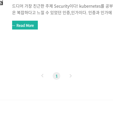
드디어 가장 친근한 주제 Security이다! kubernetes
은 복잡하다고 느낄 수 있었던 인증,인가이다. 인증과 인가에
하다고 생각하고 이번주차도 굉장히 알찬 스터디였다:) EKS
kubernetes인 EKS에서 인증과 인가는 하나의 플랫폼에
Read More
있다. 바로 인증은 AWS의 IAM이 인가는 Kubernetes의 RB
완벽이해 #1 - X.509 Client Certs 쿠버네티스를 지금
인증서와 토큰을 이용하여 사용자 인증을 하는지는 알고 있엇
대해서는 자세히 몰랐었습니다. 쿠버네티스 공인 자 coffeewhal
이
다
1
전
음