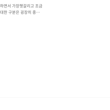
를 공부하면서 가장헷갈리고 조금
 대한 구분은 굉장히 중요
의 인증과 인가 관리형
서 진행되지 않는다는 특징이
AC가 담당한다. k8s 인증
까지 사용해 오면서 어렴풋이만
지만 그 이상 다른 방법에
e.com ..