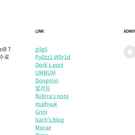
LINK
ADMI
B 7
gilgil
admi
 수료
Py0zz1 W0r1d
Dork's port
UMBUM
Dongmin
말라또
fkillrra's note
malhyuk
Grini
bach's blog
Morae