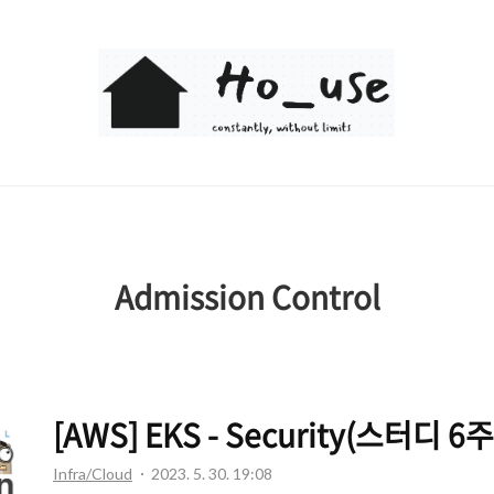
Ho_use
Admission Control
[AWS] EKS - Security(스터디 6
Infra/Cloud
2023. 5. 30. 19:08