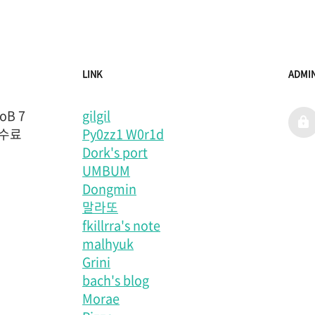
LINK
ADMI
B 7
gilgil
admi
 수료
Py0zz1 W0r1d
Dork's port
UMBUM
Dongmin
말라또
fkillrra's note
malhyuk
Grini
bach's blog
Morae