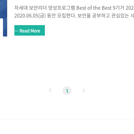
차세대 보안리더 양성프로그램 Best of the Best 9기가 2020.
2020.06.05(금) 동안 모집한다. 보안을 공부하고 관심있
수 있다. (물론, 고등학교 ,대학(원)생, 비재직자, 만 34세 
링크를 참고해주세요 BoB를 해본 경험자로써 BoB는 굉장
Read More
할 수 있다고 생각한다. 그리고 많은 열정쟁이(교육생)분들과
고 최고의 멘토님들의 수준 높은 교육과 프로젝트도 진행한다
있다면, 무조건 도전하라고 말해주고 싶다. 그만큼 강추!! 나 
지만 도전을 해보고 떨어져봐야 자신의 위치와 어떤 것을 준
각한..
이
다
1
전
음