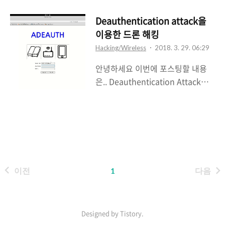
은 자리와 경험을 제공해주신 관계
자분들께 너무 감사했다.( 분위기부
Deauthentication attack을
터 열정까지 많이 배우고 느낄 수 있
이용한 드론 해킹
어서 너무 좋았습니다!! ) 삼성 갤럭
Hacking/Wireless
2018. 3. 29. 06:29
시에 존재하는 기능으로 일정 모델
안녕하세요 이번에 포스팅할 내용
이후에 있다고 한다.(검색해보니 최
은.. Deauthentication Attack을
소 S8 이상) 해당 기능은 2009년에
이용한 드론 해킹입니다.
등장했으며 IEEE802.11w에서공격
A_DEAUTH는 제가 직접 만든 프로
으로부터 관리프레임을 보호하기위
그램인데요 프로그램명을
해 개정 목표로 정한 기능 중 하나다.
A_DEAUTH ("어 디오쓰")로 지은
여기서 정한 목표는 크게 "비인
이유는 바로 스페인어의 Adios와 발
증"과 "연결해제" 공격에 대한 해결
음이 비슷하면서 뜻도 "안녕"이라는
이다.즉, 관리 프레임의 위조를 통한
이전
1
다음
작별인사의 의미로 마치 연결된
공격과 스푸핑을 방어하는 것이다.
Device들에게 Deauth 패킷을 보내
IEEE802.11w 기술의 핵심은 프레
는 것과 같다고 느꼈습니다. 드론이
임에 대한 출처를 인증하는 것이며
당시 제가 공부하고 있던 무선랜으
Designed by Tistory.
PMF를 통해 수신..