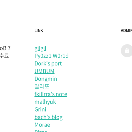
LINK
ADMI
B 7
gilgil
admi
 수료
Py0zz1 W0r1d
Dork's port
UMBUM
Dongmin
말라또
fkillrra's note
malhyuk
Grini
bach's blog
Morae