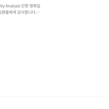
lity Analysis 단편 영화입
P 팀원들에게 감사합니다.그
주셔서 감사합니다^^,
 해킹시연공모전 최우수상을 수
시거나 타인에게 피해를 주
관련 공격은 순수 연구목적
품들을 사용하였음을 알려
rti..