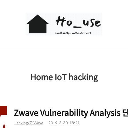
Ho_use
Home IoT hacking
Zwave Vulnerability Analysi
Hacking/Z-Wave
2019. 3. 30. 18:21