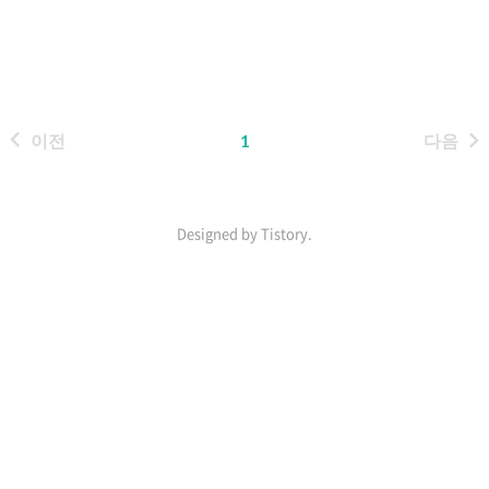
_] | || _ || ` ' |/ \ | | | | || | | \ / \ | |__|
|_____||__|__| \_/\_/ \___| flAWS
- Level 6 Lesson learned The IP
address 169.254.169.254 is a
magic level6-
이전
1
다음
cc4c404a8a8b876167f5e70a7d8
c9880.flaws.cloud 문제확인 =>
문제가 총 7개인줄 알았는데 마지막
문제이다(답지를 마지막에 보여주니
Designed by Tistory.
까 6개가 맞긴했네.. ㅎㅎ) 어쨌든 이
번 문제에서..
인
기
포
스
트