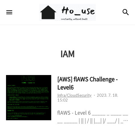
Ho_use
검
메뉴
IAM
[AWS] flAWS Challenge -
Level6
Infra/CloudSecurity
2023. 7. 18.
15:02
flAWS - Level 6 _____ _ ____ __
__ _____ | || | / || |__| |/ ___/ | __||
| | o || | | ( \_ | |_ | |___ | || | | |\__ | |