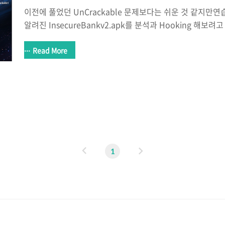
이전에 풀었던 UnCrackable 문제보다는 쉬운 것 같지만
알려진 InsecureBankv2.apk를 분석과 Hooking 해보려
된 어플인데이런게 많을지도 모르겠지만 여튼 나름 재미있게 공
선 이전에 포스팅 했던 것처럼 디컴파일 등 필요한 사전 절
Read More
모두 끝났다면 이번 포스팅에서는 Nox 에뮬레이터를 이용해서
행해보도록 하겠다. 환경은 Mac OS이다. (환경은 알아서 본인에
를 Mac Book에서 사용할 때 종료되는 경우가 있다고 한다. 설치 
Update를 권유하는 창이 뜨면 절대 하지말라고 한다.진행하면
이
다
1
전
음