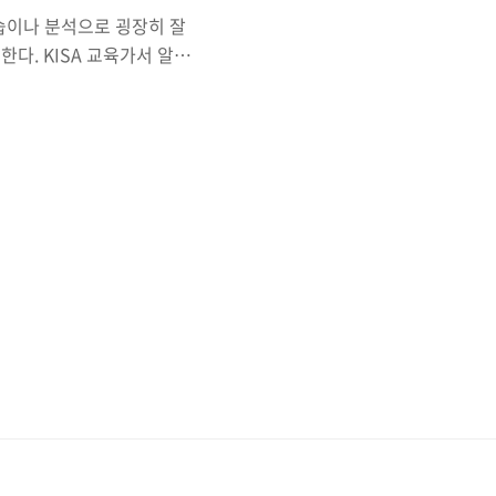
연습이나 분석으로 굉장히 잘
고 한다. KISA 교육가서 알게
부한 것 같다. 클릭 : 우
차를 진행하자 필요한 절차가
분석 및 Hooking을 진
게 맞게!) * 참 고 *Nox
후, VirtualBox
 자꾸 꺼..