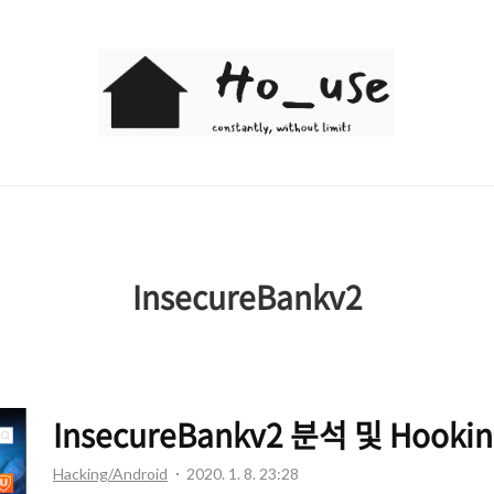
Ho_use
InsecureBankv2
InsecureBankv2 분석 및 Hookin
Hacking/Android
2020. 1. 8. 23:28