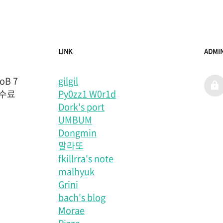
LINK
ADMI
B 7
gilgil
admi
 수료
Py0zz1 W0r1d
Dork's port
UMBUM
Dongmin
말라또
fkillrra's note
malhyuk
Grini
bach's blog
Morae