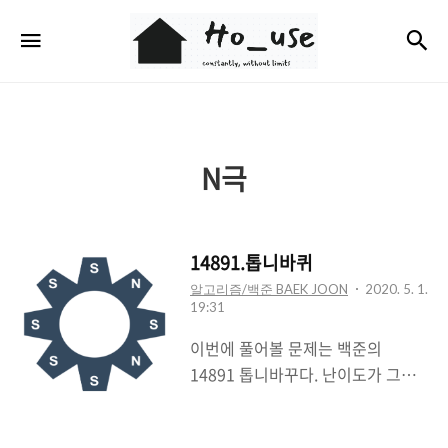
Ho_use
검
메뉴
N극
14891.톱니바퀴
알고리즘/백준 BAEK JOON
2020. 5. 1.
19:31
이번에 풀어볼 문제는 백준의
14891 톱니바꾸다. 난이도가 그렇
게 어렵지는 않다. 쪼끔 까다롭게 느
껴질뿐.. 모든 문제가 그렇듯 이 문제