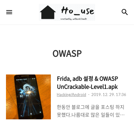
Ho_use
검
메뉴
OWASP
Frida, adb 설정 & OWASP
UnCrackable-Level1.apk
Hacking/Android
2019. 12. 29. 17:36
한동안 블로그에 글을 포스팅 하지
못했다.나름대로 많은 일들이 있었
지만 사정상 올리진 못할 것 같다.뭔
가 블로그에 공백기가 생기는 것 같