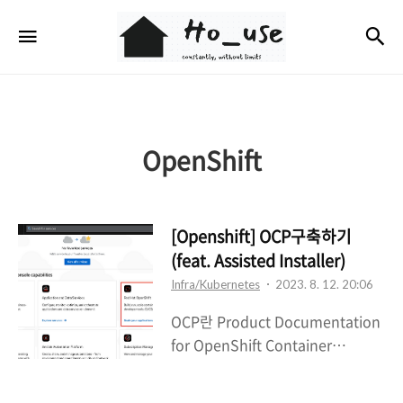
Ho_use
검
메뉴
OpenShift
[Openshift] OCP구축하기
(feat. Assisted Installer)
Infra/Kubernetes
2023. 8. 12. 20:06
OCP란 Product Documentation
for OpenShift Container
Platform 4.13 | Red Hat
Customer Portal Access Red