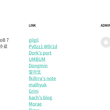
LINK
ADMI
B 7
gilgil
admi
 수료
Py0zz1 W0r1d
Dork's port
UMBUM
Dongmin
말라또
fkillrra's note
malhyuk
Grini
bach's blog
Morae