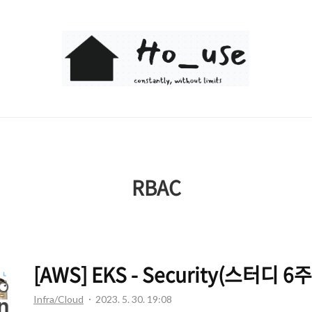
Ho_use
RBAC
[AWS] EKS - Security(스터디 6
Infra/Cloud
2023. 5. 30. 19:08