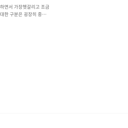
를 공부하면서 가장헷갈리고 조금
 대한 구분은 굉장히 중요
의 인증과 인가 관리형
서 진행되지 않는다는 특징이
AC가 담당한다. k8s 인증
까지 사용해 오면서 어렴풋이만
지만 그 이상 다른 방법에
e.com ..