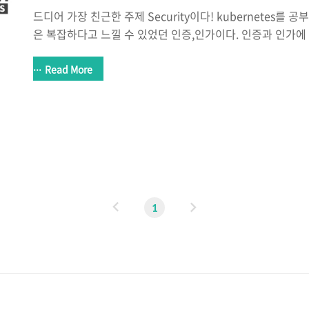
드디어 가장 친근한 주제 Security이다! kubernetes
은 복잡하다고 느낄 수 있었던 인증,인가이다. 인증과 인가에
하다고 생각하고 이번주차도 굉장히 알찬 스터디였다:) EKS
kubernetes인 EKS에서 인증과 인가는 하나의 플랫폼에
Read More
있다. 바로 인증은 AWS의 IAM이 인가는 Kubernetes의 RB
완벽이해 #1 - X.509 Client Certs 쿠버네티스를 지금
인증서와 토큰을 이용하여 사용자 인증을 하는지는 알고 있엇
대해서는 자세히 몰랐었습니다. 쿠버네티스 공인 자 coffeewhal
이
다
1
전
음