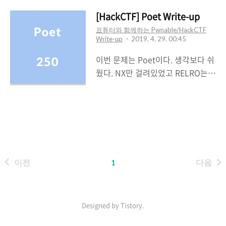
got overwrite가 가능하다. 문제를
실행시켜보았더니 그림과 같은 문자
[HackCTF] Poet Write-up
열이 출력되고사용자에게 입력을 받
표튜터와 함께하는 Pwnable/HackCTF
Write-up
2019. 4. 29. 00:45
고 있었다. 문제는 또한 바이너리와
cpp 코드도 주어줬다.단순히 BOF
이번 문제는 Poet이다. 생각보다 쉬
로 충분히 풀 수 있는 문제같아 보였
웠다. NX만 걸려있었고 RELRO는
다.getenv 함수로 buf에 값을 입력
Partial이었다.힙, 스택, 데이터 영역
하도록 되어있었는데역시 입력받는
에 실행권한이 없었고got
길이를 확인하지 않기 때문에 BOF
overwrite는 가능하다는 걸 알 수
가 가능했고BOF를 통해 ret를
있었다. 문제를 실행시켜보도록 하
spawn_shell로 덮는다면 해당 함
겠다.뭔가 값을 입력받고나서 저자
수가실행되면서 "/bin/bash"로 인
가 누구인지 물어본다.총 2번의 입
해 쉘을 딸 수 있을 것이다. main함
이전
1
다음
력을 사용자로부터 받고 있었고출력
수에서의 getenv 함수 호출 전을 살
된 문자열을 보니 1000000점을 획
펴보면rbp-0x410에 인자 buf가
득해야한다는 것을 알 수 있었다. 이
존..
번에는 IDA를 이용해서 코드를 보도
Designed by Tistory.
록 하겠다.main함수를 보니 총 4가