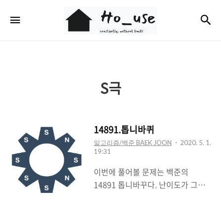
Ho_use
검
메뉴
S극
14891.톱니바퀴
알고리즘/백준 BAEK JOON
2020. 5. 1.
19:31
이번에 풀어볼 문제는 백준의
14891 톱니바꾸다. 난이도가 그렇
게 어렵지는 않다. 쪼끔 까다롭게 느
껴질뿐.. 모든 문제가 그렇듯 이 문제