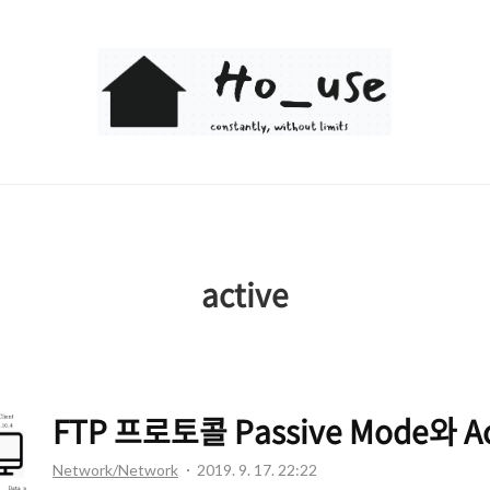
Ho_use
active
FTP 프로토콜 Passive Mode와 Ac
Network/Network
2019. 9. 17. 22:22