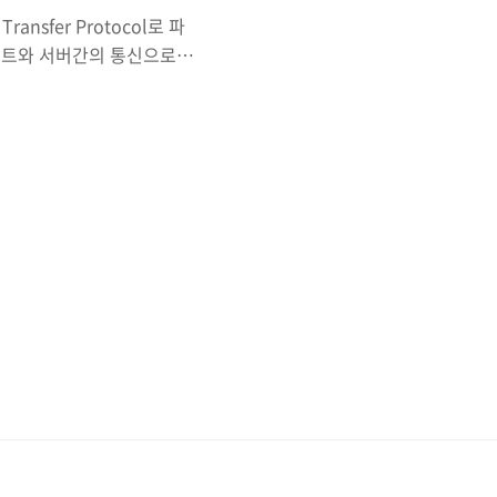
nsfer Protocol로 파
이언트와 서버간의 통신으로
 클라이언트는 FileZilla
그것이 바로 Passive
의 경우 Data Channel 요
ta Channel 요청을 서버
방식부터 알아보자.통신과정은