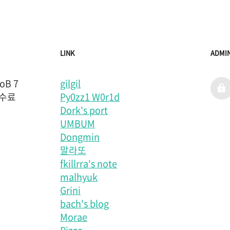
LINK
ADMI
B 7
gilgil
admi
 수료
Py0zz1 W0r1d
Dork's port
UMBUM
Dongmin
말라또
fkillrra's note
malhyuk
Grini
bach's blog
Morae