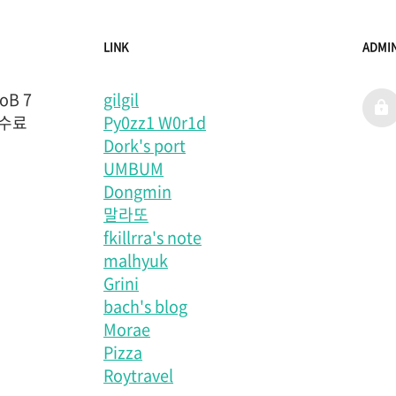
LINK
ADMI
B 7
gilgil
admi
 수료
Py0zz1 W0r1d
Dork's port
UMBUM
Dongmin
말라또
fkillrra's note
malhyuk
Grini
bach's blog
Morae
Pizza
Roytravel