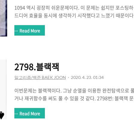
1094 역시 굉장히 쉬운문제이다. 이 문제는 쉽지만 포스팅
드디어 효율을 동시에 생각하기 시작했다고 느꼈기 때문이다.
서 자기가 원하는 X의 길이의 막대기를 만들어내는 문제이다.
쩌면 비슷할 수도 있다. 왜냐하면 간단한 로직으로 누구나 풀 수
Read More
막대기 지민이는 길이가 64cm인 막대를 가지고 있다. 어느 날
대가 가지고 싶어졌다. 지민이는 원래 가지고 있던 막대를 더
풀로 붙여서 길이가 Xcm인 막대를 만들려고 한다. 막대를 자
반으로 자르는 것이다. 지민이는 아래와 같은 과정을 거쳐서 
2798.블랙잭
민이가 가지고 있는..
알고리즘/백준 BAEK JOON
2020. 4. 23. 01:34
이번문제는 블랙잭이다. 그냥 순열을 이용한 완전탐색으로 풀었
거나 재귀함수를 써도 풀 수 있을 것 같다. 2798번: 블랙잭
있는 게임 블랙잭의 규칙은 상당히 쉽다. 카드의 합이 21을 
의 합을 최대한 크게 만드는 게임이다. 블랙잭은 카지노마다 
Read More
최고의 블랙잭 고수 김정인은 새로운 블랙잭 규칙을 만들어 
한다. 김정인 버전의 블랙잭에서 각 카드에는 양의 정수가 쓰여 