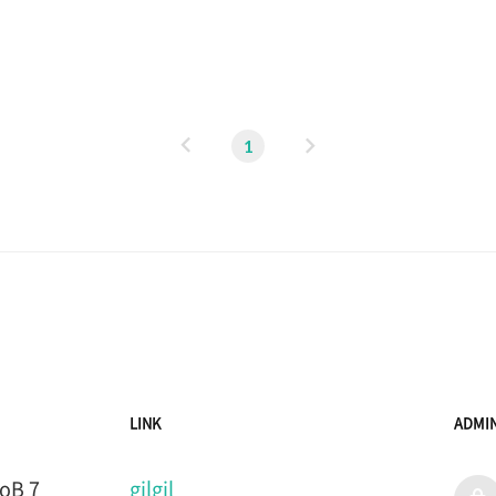
장의 카드를 모두 숫자가 보이도록 바닥에 놓는다. 그런 후에
www.acmicpc.net #include #include #include us..
이
다
1
전
음
LINK
ADMI
B 7
gilgil
admi