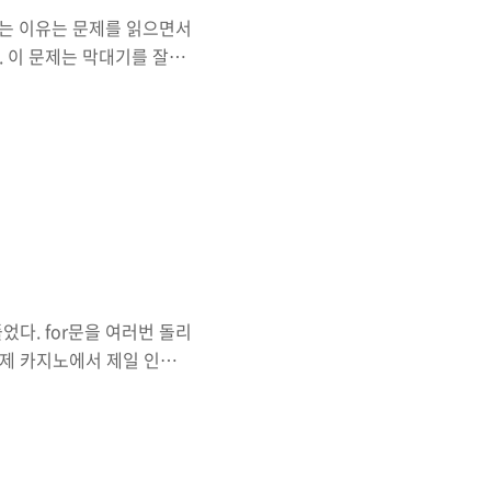
하는 이유는 문제를 읽으면서
 이 문제는 막대기를 잘라
 푸는 방법은 다양하다. 어
 있기 때문이다. 1094번:
, 그는 길이가 Xcm인 막
 작은 막대로 자른다음에,
르는 가장 쉬운 방법은 절
막대를 자르려고 한다. 지
다. for문을 여러번 돌리
 문제 카지노에서 제일 인기
넘지 않는 한도 내에서, 카드
다양한 규정이 있다. 한국
상근, 창영이와 게임하려고
있다. 그 다음, 딜러는 N