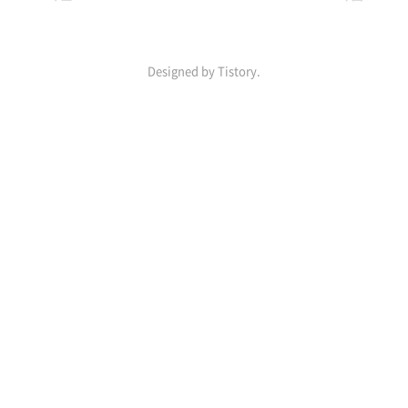
Designed by Tistory.
인
기
포
스
트
ABOUT
LINK
ADMIN
ME
admin
gilgil
#
Py0zz1
글
한
W0r1d
쓰