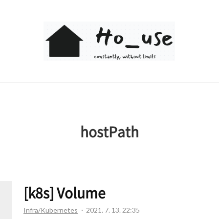
Ho_use
hostPath
[k8s] Volume
Infra/Kubernetes
2021. 7. 13. 22:35