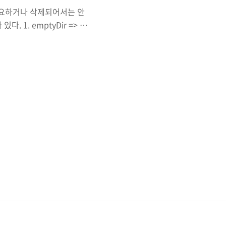
시 필요하거나 삭제되어서는 안
 1. emptyDir => 임
=> Pod가 실행되는 디스크
 Pod기준이기 때문에 컨테이
없다. 하지만, Pod가 삭
 => Node의 디스크에
me이 있으므로 volume에