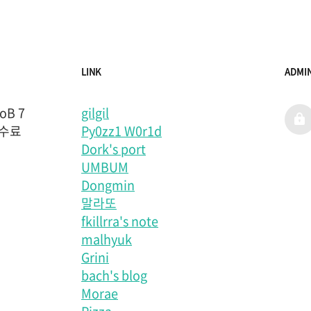
LINK
ADMI
B 7
gilgil
admi
 수료
Py0zz1 W0r1d
Dork's port
UMBUM
Dongmin
말라또
fkillrra's note
malhyuk
Grini
bach's blog
Morae