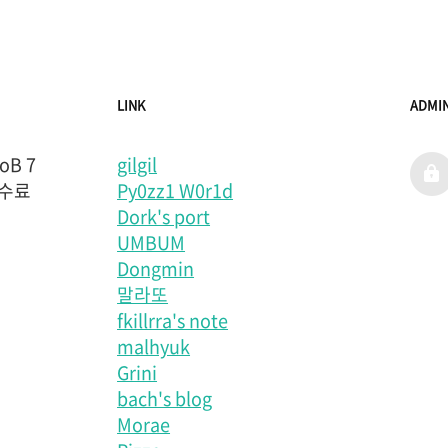
LINK
ADMI
B 7
gilgil
admi
 수료
Py0zz1 W0r1d
Dork's port
UMBUM
Dongmin
말라또
fkillrra's note
malhyuk
Grini
bach's blog
Morae