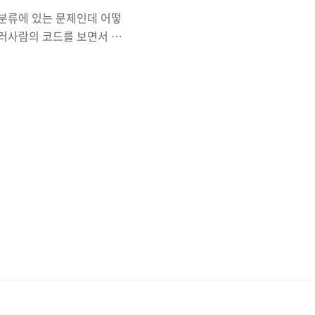
 분류에 있는 문제인데 어떻
여러사람의 코드를 보면서 생
들(블로그에 포스팅 안한 것
각해보기 좋은 문제들이 나오
셋째 줄에 C가 주어진다. A,
 www.acmicpc.net
n() { int a, b, c; cin >>