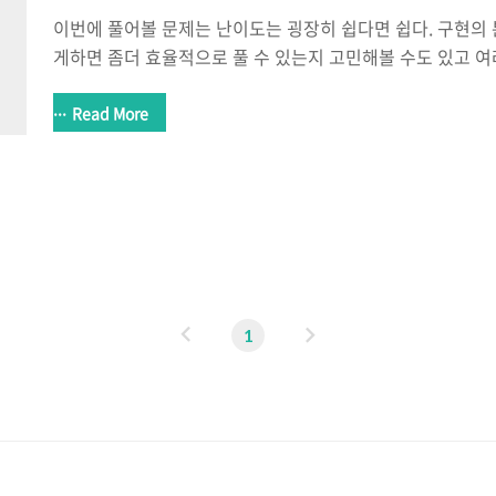
이번에 풀어볼 문제는 난이도는 굉장히 쉽다면 쉽다. 구현의
게하면 좀더 효율적으로 풀 수 있는지 고민해볼 수도 있고 
각해볼 수 있는 문제인 것 같다. 지금까지 풀었던 구현 문제
도 있음)을 보면 대부분 난이도는 그렇게 어렵지 않지만 생
Read More
는 것 같다. 2577번: 숫자의 개수 첫째 줄에 A, 둘째 줄에 B, 
B, C는 모두 100보다 같거나 크고, 1,000보다 작은 자연수이다.
#include #include #include using namespace std; int mai
a..
이
다
1
전
음