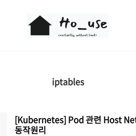
Ho_use
iptables
[Kubernetes] Pod 관련 Host 
동작원리