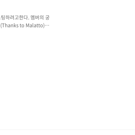
스팅하려고한다. 멤버의 궁
nks to Malatto)
대한 내용을 분석한 내용이며
해당설정을 사용하지 않기를
용하기보단 단순히 궁금증으
kind: Pod metadata:
 nginx ports: - name: