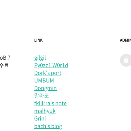
LINK
ADMI
B 7
gilgil
admi
 수료
Py0zz1 W0r1d
Dork's port
UMBUM
Dongmin
말라또
fkillrra's note
malhyuk
Grini
bach's blog