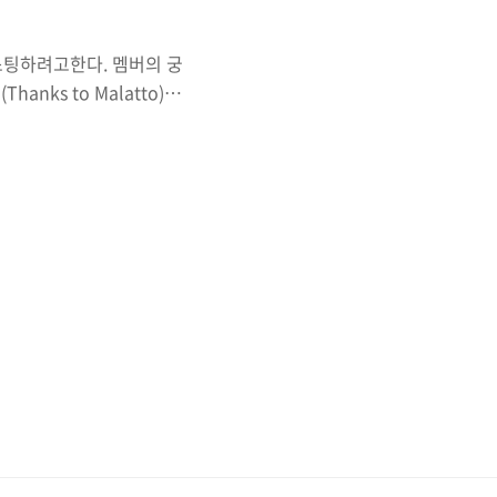
스팅하려고한다. 멤버의 궁
nks to Malatto)
대한 내용을 분석한 내용이며
해당설정을 사용하지 않기를
용하기보단 단순히 궁금증으
kind: Pod metadata:
 nginx ports: - name: