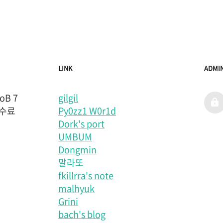
LINK
ADMI
B 7
gilgil
admi
 수료
Py0zz1 W0r1d
Dork's port
UMBUM
Dongmin
말라또
fkillrra's note
malhyuk
Grini
bach's blog