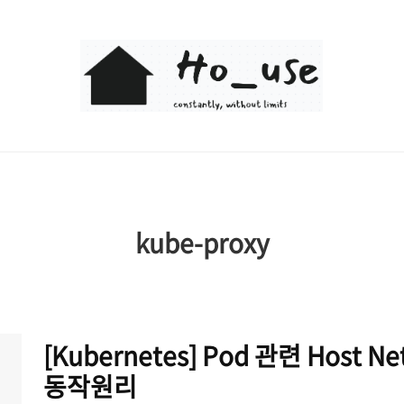
Ho_use
kube-proxy
[Kubernetes] Pod 관련 Host 
동작원리