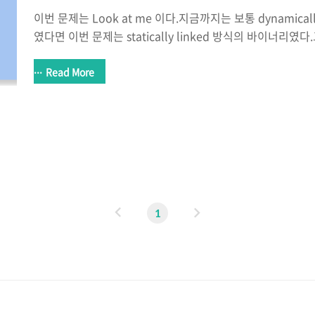
이번 문제는 Look at me 이다.지금까지는 보통 dynamical
였다면 이번 문제는 statically linked 방식의 바이너리
은 함수가 들어있었다. 해당 바이너리에는 NX가 적용되어있어서
넣더라도 실행권한이 없어서 실행되지 않는다. 코드는 굉장히
Read More
었다. gets함수를 이용해서 BOF를 일으키면 된다는 건 쉽게 알 수 있었다. 음.. 어떤 방
식으로 풀어야 할지 고민해보았는데일반적으로 쉘을 얻을 때 
나쉘코드를 사용해서 해결하는데 이 문제에 주어진함수에는 sy
execute함수를 사용하면된다는데 ex..
이
다
1
전
음