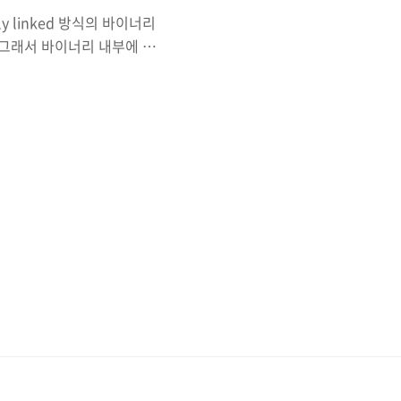
ly linked 방식의 바이너리
였다.그래서 바이너리 내부에 많
 스택에Shellcode를
 간단한 형태를 가지고 있
system함수를 이용하거
stem이 없다. 듣기로는