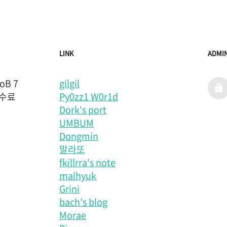
LINK
ADMI
B 7
gilgil
admi
 수료
Py0zz1 W0r1d
Dork's port
UMBUM
Dongmin
말라또
fkillrra's note
malhyuk
Grini
bach's blog
Morae