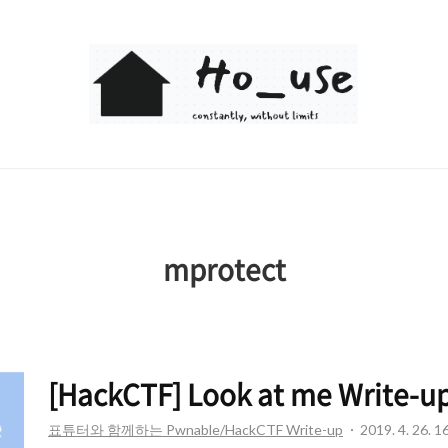
Ho_use
mprotect
[HackCTF] Look at me Write-u
표튜터와 함께하는 Pwnable/HackCTF Write-up
2019. 4. 26. 1