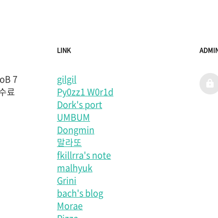
LINK
ADMI
B 7
gilgil
admi
 수료
Py0zz1 W0r1d
Dork's port
UMBUM
Dongmin
말라또
fkillrra's note
malhyuk
Grini
bach's blog
Morae