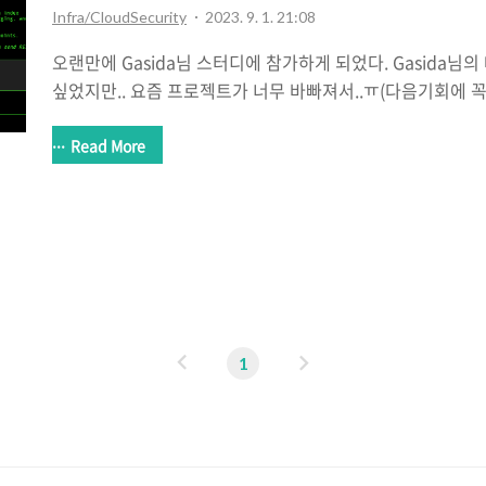
Infra/CloudSecurity
2023. 9. 1. 21:08
오랜만에 Gasida님 스터디에 참가하게 되었다. Gasida님
싶었지만.. 요즘 프로젝트가 너무 바빠져서..ㅠ(다음기회에 꼭!
드디어 클라우드 Security이다! 1주차 주제는 s3 취약점 
동안 클라우드 관련 wargame들을 풀어본적이 있었다 (BigIAMc
Read More
그래서인지 훨씬 수월했고 1주차 과제는 스터디에서 배운 것
s3game writeup을 진행하였다. s3game Writeup S3 Game
__ ( \ ( ____ \|\ /|( ____ \( \ / \ | ( | ( \/| ) ( || ( \/| ( \/) ) | | | ..
이
다
1
전
음