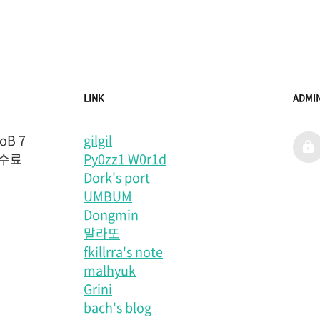
LINK
ADMI
B 7
gilgil
admi
 수료
Py0zz1 W0r1d
Dork's port
UMBUM
Dongmin
말라또
fkillrra's note
malhyuk
Grini
bach's blog