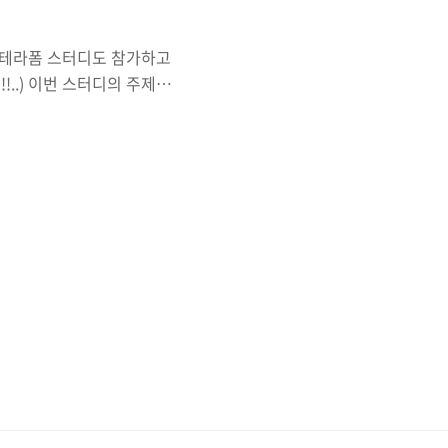
의 테라폼 스터디도 참가하고
!..) 이번 스터디의 주제는
및 보안으로 스터디 공백기간
hallange, flAWS 등)
들을 활용할 수 있는
 _ _______ _______ _