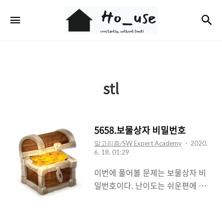
Ho_use
검
메뉴
stl
5658.보물상자 비밀번호
알고리즘/SW Expert Academy
2020.
6. 18. 01:29
이번에 풀어볼 문제는 보물상자 비
밀번호이다. 난이도는 쉬운편에 속
한다. 그 이유는 착각하더라도 우선
예외처리를 쉽게 수정할 수 있었고