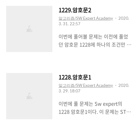
정답률을 믿진 않지만 정답률도
61%로 높았으며 실제 문제를 읽으
1229.암호문2
면서도 쉽다는 걸 느낄 수 있었다.
알고리즘/SW Expert Academy
2020.
3. 31. 22:57
SW Expert Academy SW 프로그
래밍 역량 강화에 도움이 되는 다양
이번에 풀어볼 문제는 이전에 풀었
한 학습 컨텐츠를 확인하세요!
던 암호문 1228에 하나의 조건만 추
swexpertacademy.com # 나의
가된 문제이다. 이전에는 삽입만 존
풀이 설계는 다음과 같다. 1. 각각의
재했다면 이번에는 삭제가 생겼다.
면에 몇개의 문자가 올 수 있는지 우
생각보다 어렵진 않았고 문제를 풀
선 파악한다. 2. 중복되지않은
면서 느낀점은 이러한 STL을 이용
1228.암호문1
deque를 만들어서 중복을 비교 후
할 때 iterator를 잘 다뤄야 한다는
알고리즘/SW Expert Academy
2020.
중복되지 않으면 deque에 넣고 중
3. 29. 18:07
것을 느꼈다. #include #include
복되면 duplicate값을 +1 해준다.
using namespace std; int main()
이번에 풀 문제는 Sw expert의
=> 만약 4번 연속되게 ( duplicate
{ for(int k=1; k> n; // 입력 list
1228 암호문1이다. 이 문제는 STL
값이 4가 된다면 ) 중복이 된다면 탐
ans; // 암호문을 입력할 리스트
list 사용법을 익히는데 도움이 되었
색을 멈춘다. => ..
for(int i=0; i> tmp;
던 것 같다. 생각보다 오래걸렸고 그
ans.push_back(tmp); // 입력받은
이유는 입력받는 부분에서 헤맸다..;;