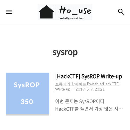
Ho_use
검
메뉴
sysrop
[HackCTF] SysROP Write-up
표튜터와 함께하는 Pwnable/HackCTF
Write-up
2019. 5. 7. 23:21
이번 문제는 SysROP이다.
HackCTF를 풀면서 가장 많은 시간
을 썼다.새로운 공격기법을 배워서
기분은 좋다~ㅎㅎ 풀면서 Py0zz1한