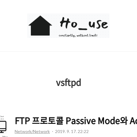
Ho_use
vsftpd
FTP 프로토콜 Passive Mode와 Ac
Network/Network
2019. 9. 17. 22:22