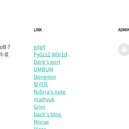
LINK
ADMI
B 7
gilgil
admi
 수료
Py0zz1 W0r1d
Dork's port
UMBUM
Dongmin
말라또
fkillrra's note
malhyuk
Grini
bach's blog
Morae