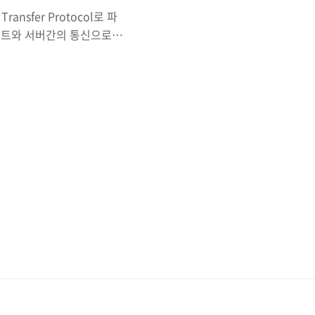
nsfer Protocol로 파
이언트와 서버간의 통신으로
 클라이언트는 FileZilla
그것이 바로 Passive
의 경우 Data Channel 요
ta Channel 요청을 서버
방식부터 알아보자.통신과정은