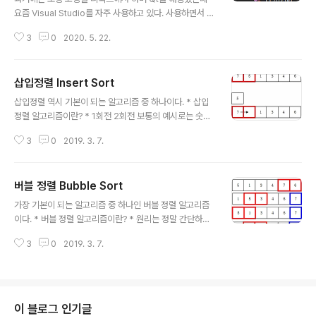
요즘 Visual Studio를 자주 사용하고 있다. 사용하면서 가
장 불편했던 것은 디버깅모드에서 입력 값이 붙여넣기가
3
0
2020. 5. 22.
안된다는 것이다..(내가 못하는건가..?) Qt Creator는 잘
만되던데.. ( Qt Creator 짱짱.. ) => 여튼 그래서 다른 방
법을 사용해야 편하게 코딩을 즐길 수 있다! 여튼 이런경우
삽입정렬 Insert Sort
에는 아래의 freopen함수 한 줄만 추가해주면 간단하게
글 내용
디버깅 시에 입력을 할 수 있다. freopen("input.txt", "r",
삽입정렬 역시 기본이 되는 알고리즘 중 하나이다. * 삽입
stdin); input.txt 파일의 경로는 그냥 리소스파일에 추가
정렬 알고리즘이란? * 1회전 2회전 보통의 예시로는 숫자
하면 굳이 경로 안찾아도된다. 그리고 이처럼 진행할 시에
카드게임할 때 카드를 순서대로 옮기는 경우를 생각하면
위와 같은 보안 관련 error 메시지를 볼 수 있다. #pragm
3
0
2019. 3. 7.
좋다.자신이 옮길 카드와 앞 쪽에 있는 카드들과 크기를 비
a war..
교해서 사이에 쏘옥! 넣으면 되는 것과 같은 원리다.1회전
을 보면 5가 좌측의 7과 비교를 한다. 5가 더 작음으로 7
버블 정렬 Bubble Sort
과 옆에는 아무것도 없는 벽 사이에 쏘옥 들어간다. 다음 2
글 내용
회전을 살펴보면 1이 7보다 작기 때문에 비교가 진행되고
가장 기본이 되는 알고리즘 중 하나인 버블 정렬 알고리즘
1과 5를 비교했을 때 1이 5보다 작기 때문에 벽과 5사이로
이다. * 버블 정렬 알고리즘이란? * 원리는 정말 간단하다.
쏘옥 들어가게 된다. 이런식으로 쭈욱~ 비교하면 정렬이
인접한 레코드를 비교하여 크기 순서가 아닌 경우 교체하
완료된다. 이렇듯 삽입정렬은 필요할 때만 삽입을 진행한
3
0
2019. 3. 7.
는 방식이다.교체가 끝나면 제일 뒤에 가장 큰 수가 고정되
다.삽입정렬의 경우 좌측에 있는 정렬은 미리 정렬된 상태
어지고그 다음 회전 부터는 정렬해야하는 데이터가 하나씩
를 가정하기 때문에좌측의..
줄어든다. 가장 비효율적인 알고리즘으로 실제 수행시간이
가장느리다.시간 복잡도의 경우 N ( N + 1 )/2 로 O( N^2
)이다.
이 블로그 인기글