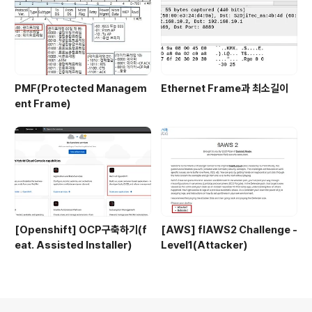
PMF(Protected Managem
Ethernet Frame과 최소길이
ent Frame)
[Openshift] OCP구축하기(f
[AWS] flAWS2 Challenge -
eat. Assisted Installer)
Level1(Attacker)