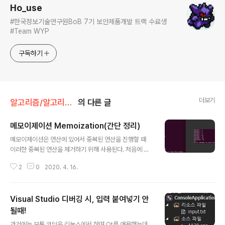
Ho_use
#한국정보기술연구원BoB 7기 보안제품개발 트랙 수료생
#Team WYP
구독하기
더보기
알고리즘/알고리즘 개념 및 정리
의 다른 글
메모이제이션 Memoization(간단 정리)
글 내용
메모이제이션은 연산에 있어서 중복된 연산을 진행할 때
이러한 중복된 연산을 제거하기 위해 사용된다. 처음에 설
명을 들을 때는 이미 계산한 값을 저장해놓고 다시 불러서
2
0
2020. 4. 16.
사용한다 어쩌구저쩌구~ 이러한 설명보다는 직접 코드를
구현해서 보면 이해가 쉽다. #include #include using
namespace std; int data[30]; int dp(int n){ if(n
Visual Studio 디버깅 시, 입력 붙여넣기 안
될때!
글 내용
과거에는 보통 코딩을 리눅스에서 하며 Qt를 애용했는데