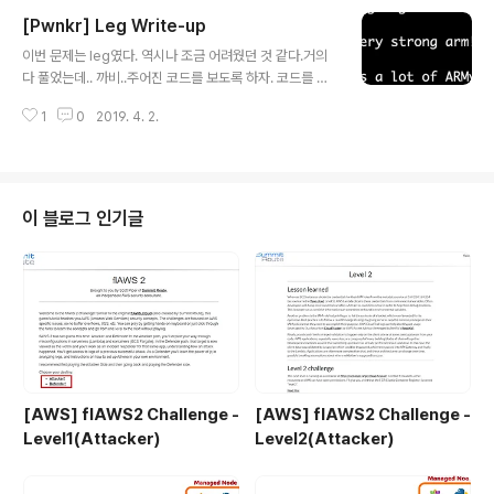
이다. match라는 변수의 값이 6이되면 FLAG를 볼 수 있
[Pwnkr] Leg Write-up
게되는데랜덤 값인 lotto와 우리가 입력할 수 있는 submi
글 내용
t를 비교해서같으면 match값이 증가한다. 하지만 이 부분
이번 문제는 leg였다. 역시나 조금 어려웠던 것 같다.거의
의 logic bug는다음과 같다. 언뜻 보기에는 배열(1Byte)
다 풀었는데.. 까비..주어진 코드를 보도록 하자. 코드를 보
하나씩 값이 같은지비교하는 것 같지만 사실은 하나만 같
면 우리가 입력할 수 있는 key값을 각각의key1( ), key2(
아도 match를 6으로 만들 ..
1
0
2019. 4. 2.
), key3( )의 리턴값들을 더한 것과 같으면 FLAG를 볼 수
있다는 것을 알 수 있다. 즉 코드를 분석할 줄알아야한다.
또하나 주어진 코드를 보도록 하자. 어셈블리어 코드를 주
었다.코드가 너무 길어서 짤랐다. main의 어셈블리어 코드
를 보면 함수가 끝나고난 뒤 r0의 값을 가지고 모으는 것을
이 블로그 인기글
알 수 있다. 이를 통해 r0가 함수의 리턴값이라는 것을예측
할 수 있었다. key1( )과 key2( )가 끝나고 나온 리턴값 r
0를 각각r4와 r3에 저장했고 add를 ..
[AWS] flAWS2 Challenge -
[AWS] flAWS2 Challenge -
Level1(Attacker)
Level2(Attacker)