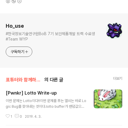
로그 정보
Ho_use
#한국정보기술연구원BoB 7기 보안제품개발 트랙 수료생
#Team WYP
구독하기
더보기
표튜터와 함께하는 Pwnable/Pwnable.kr Write-up
의 다른 글
[Pwnkr] Lotto Write-up
글 내용
이번 문제는 Lotto이다!!이번 문제를 푸는 열쇠는 바로 Lo
gic Bug를 찾아내는 것이다.lotto buffer가 랜덤값으로
바뀌기 때문에Brute force 공격을 이용해야했다. 우선 코
1
0
2019. 4. 3.
드를 보도록 하자!! 이 문제의 열쇠는 빨간 산자의 play함
수 내의 이중 for문이다. 취약점이라기 보다는 logic bug