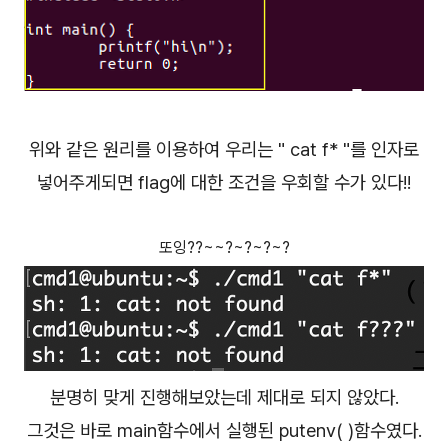
위와 같은 원리를 이용하여 우리는 " cat f* "를 인자로
넣어주게되면
flag에 대한 조건을 우회할 수가 있다!!
또잉??~~?~?~?~?
분명히 맞게 진행해보았는데 제대로 되지 않았다.
그것은 바로 main함수에서 실행된 putenv( )함수였다.