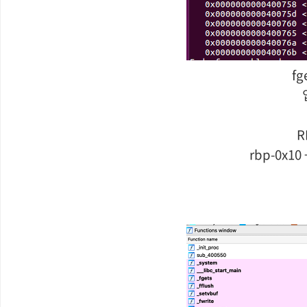
f
R
rbp-0x1