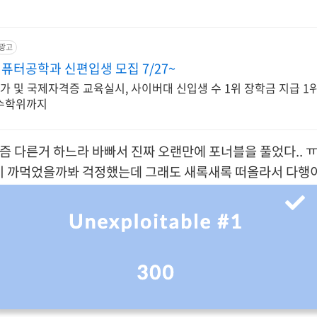
광고
터공학과 신편입생 모집 7/27~
 국가 및 국제자격증 교육실시, 사이버대 신입생 수 1위 장학금 지급 1위
복수학위까지
즘 다른거 하느라 바빠서
진짜 오랜만에 포너블을 풀었다.. 
이 까먹었을
까봐 걱정했는데
그래도 새록새록 떠올라서 다행이