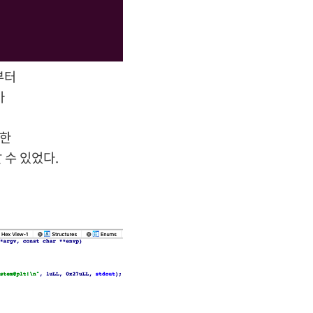
부터
아
한
알 수 있었다.