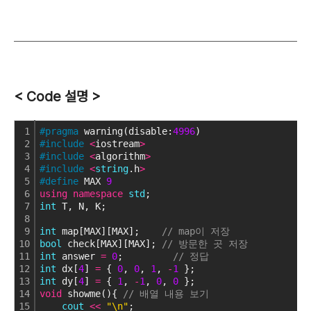
< Code 설명 >
1
#pragma
 warning(disable:
4996
)
2
#include
<
iostream
>
3
#include
<
algorithm
>
4
#include
<
string
.h
>
5
#define
 MAX 
9
6
using
namespace
std
;
7
int
 T, N, K;
8
9
int
 map[MAX][MAX];    
// map이 저장
10
bool
 check[MAX][MAX]; 
// 방문한 곳 저장
11
int
 answer 
=
0
;         
// 정답
12
int
 dx[
4
] 
=
 { 
0
, 
0
, 
1
, 
-
1
 };
13
int
 dy[
4
] 
=
 { 
1
, 
-
1
, 
0
, 
0
 };
14
void
 showme(){ 
// 배열 내용 보기
15
cout
<
<
"\n"
;