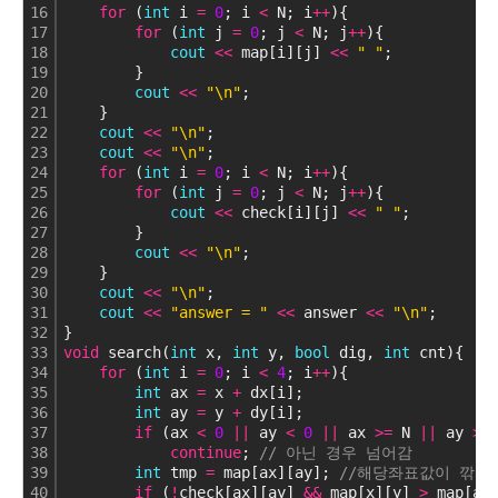
16
for
 (
int
 i 
=
0
; i 
<
 N; i
+
+
){
17
for
 (
int
 j 
=
0
; j 
<
 N; j
+
+
){
18
cout
<
<
 map[i][j] 
<
<
" "
;
19
        }
20
cout
<
<
"\n"
;
21
    }
22
cout
<
<
"\n"
;
23
cout
<
<
"\n"
;
24
for
 (
int
 i 
=
0
; i 
<
 N; i
+
+
){
25
for
 (
int
 j 
=
0
; j 
<
 N; j
+
+
){
26
cout
<
<
 check[i][j] 
<
<
" "
;
27
        }
28
cout
<
<
"\n"
;
29
    }
30
cout
<
<
"\n"
;
31
cout
<
<
"answer = "
<
<
 answer 
<
<
"\n"
;
32
}
33
void
 search(
int
 x, 
int
 y, 
bool
 dig, 
int
 cnt){
34
for
 (
int
 i 
=
0
; i 
<
4
; i
+
+
){
35
int
 ax 
=
 x 
+
 dx[i];
36
int
 ay 
=
 y 
+
 dy[i];
37
if
 (ax 
<
0
|
|
 ay 
<
0
|
|
 ax 
>
=
 N 
|
|
 ay 
>
=
38
continue
; 
// 아닌 경우 넘어감
39
int
 tmp 
=
 map[ax][ay]; 
//해당좌표값이 깎일
40
if
 (
!
check[ax][ay] 
&
&
 map[x][y] 
>
 map[ax