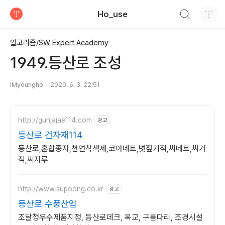
검색하기
Ho_use
티스토리
알고리즘/SW Expert Academy
1949.등산로 조성
IMyoungho
2020. 6. 3. 22:51
http://gunjajae114.com
광고
등산로 건자재114
등산로,혼합종자,천연착색제,코아네트,볏짚거적,씨네트,씨거
적,씨자루
http://www.supoong.co.kr
광고
등산로 수풍산업
조달청우수제품지정, 등산로데크, 목교, 구름다리, 조경시설