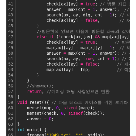
41
            check[ax][ay] 
=
true
; 
// 방문 좌표 체
42
            answer 
=
 max(cnt 
+
1
, answer);  
// 
43
            search(ax, ay, dig, cnt 
+
1
); 
// 재
44
            check[ax][ay] 
=
false
;        
// 재
45
        }
46
//방문한적 없으면 다음에 방문할 좌표의 값이 
47
else
if
 (
!
check[ax][ay] 
&
&
 map[ax][ay] 
>
48
            check[ax][ay] 
=
true
;       
// 방문 
49
            map[ax][ay] 
=
 map[x][y] 
-
1
;  
// 해
50
            answer 
=
 max(cnt 
+
1
, answer); 
// 경
51
            search(ax, ay, 
true
, cnt 
+
1
); 
// 재
52
            check[ax][ay] 
=
false
;       
// 재귀
53
            map[ax][ay] 
=
 tmp;           
// 깎은
54
        }
55
    }
56
//showme();
57
return
; 
//더이상 해당 사항없으면 반환
58
}
59
void
 reset(){ 
// 다음 테스트 케이스를 위한 초기화
60
    memset(map, 
0
, 
sizeof
(map));
61
    memset(check, 
0
, 
sizeof
(check));
62
    answer 
=
0
;
63
}
64
int
 main() {
65
    freopen(
"1949.txt"
, 
"r"
, stdin);