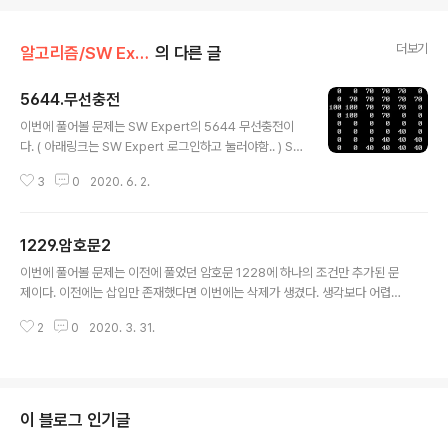
더보기
알고리즘/SW Expert Academy
의 다른 글
5644.무선충전
글 내용
이번에 풀어볼 문제는 SW Expert의 5644 무선충전이
다. ( 아래링크는 SW Expert 로그인하고 눌러야함.. ) S
W Expert Academy SW 프로그래밍 역량 강화에 도움
3
0
2020. 6. 2.
이 되는 다양한 학습 컨텐츠를 확인하세요! swexpertac
ademy.com 결론은 설계실패로 문제를 풀지 못했다 =>
다른분의 블로그를 참조하여 공부함 : https://swjeong.t
1229.암호문2
istory.com/162 3시간을 초과했고 설계실패의 이유는
글 내용
한가지를 간과했다. 1. BC의 범위를 배열에 표시했다. 2. A
이번에 풀어볼 문제는 이전에 풀었던 암호문 1228에 하나의 조건만 추가된 문
사용자와 B사용자가 중복되는 구간을 따로 배열을 만들어
제이다. 이전에는 삽입만 존재했다면 이번에는 삭제가 생겼다. 생각보다 어렵진
표시했다. 3. 중복구간을 제외한 나머지 구간의 합을 구했
않았고 문제를 풀면서 느낀점은 이러한 STL을 이용할 때 iterator를 잘 다뤄야
다. 4. 설계 실패가 발생한 지점 => 중복구간에서 어떤 BC
2
0
2020. 3. 31.
한다는 것을 느꼈다. #include #include using namespace std; int mai
들이 ..
n() { for(int k=1; k> n; // 입력 list ans; // 암호문을 입력할 리스트 for(int i=
0; i> tmp; ans.push_back(tmp); // 입력받은 값 리스트에 저장 } int m; //
명령어 갯수 cin >> m; // 입력 list ans2; // 명령어 저장 리스트 for(int i=0; i
> check; // 입력 i..
이 블로그 인기글