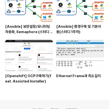
[Ansible] 보안설정/모니터링
[Ansible] 환경구축 및 기본사
자동화, Semaphore (스터디 4
용(스터디 1주차)
주차)
[Openshift] OCP구축하기(f
Ethernet Frame과 최소길이
eat. Assisted Installer)
의안내