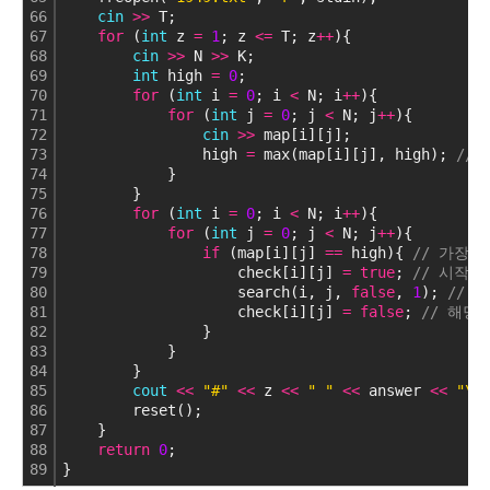
66
cin
>
>
 T;
67
for
 (
int
 z 
=
1
; z 
<
=
 T; z
+
+
){
68
cin
>
>
 N 
>
>
 K;
69
int
 high 
=
0
;
70
for
 (
int
 i 
=
0
; i 
<
 N; i
+
+
){
71
for
 (
int
 j 
=
0
; j 
<
 N; j
+
+
){
72
cin
>
>
 map[i][j];
73
                high 
=
 max(map[i][j], high); 
//
74
            }
75
        }
76
for
 (
int
 i 
=
0
; i 
<
 N; i
+
+
){
77
for
 (
int
 j 
=
0
; j 
<
 N; j
+
+
){
78
if
 (map[i][j] 
=
=
 high){ 
// 가장
79
                    check[i][j] 
=
true
; 
// 시작
80
                    search(i, j, 
false
, 
1
); 
// 
81
                    check[i][j] 
=
false
; 
// 해당
82
                }
83
            }
84
        }
85
cout
<
<
"#"
<
<
 z 
<
<
" "
<
<
 answer 
<
<
"\n
86
        reset();
87
    }
88
return
0
;
89
}