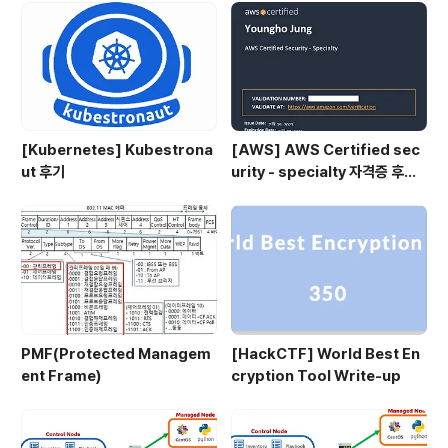
[Kubernetes] Kubestrona
[AWS] AWS Certified sec
ut 후기
urity - specialty 자격증 후기
(2023.07.09)
PMF(Protected Managem
[HackCTF] World Best En
ent Frame)
cryption Tool Write-up