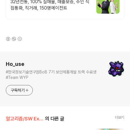
래 & 안전중개거래
32년전통, 100% 실매물, 매출보증, 주인 직
접통화, 직거래, 150명에이전트
(새창열림)
로그 정보
Ho_use
#한국정보기술연구원BoB 7기 보안제품개발 트랙 수료생
#Team WYP
구독하기
더보기
알고리즘/SW Expert Academy
의 다른 글