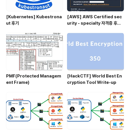
[Kubernetes] Kubestrona
[AWS] AWS Certified sec
ut 후기
urity - specialty 자격증 후기
(2023.07.09)
PMF(Protected Managem
[HackCTF] World Best En
ent Frame)
cryption Tool Write-up