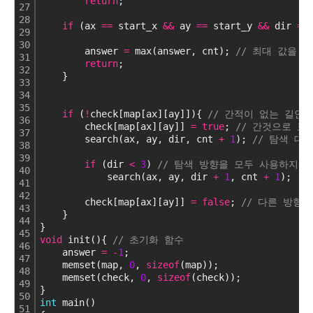
return
;
27
28
if
 (ax 
=
=
 start_x 
&
&
 ay 
=
=
 start_y 
&
&
 dir 
=
=
29
30
        answer 
=
 max(answer, cnt); 
// 최대 값을 
31
return
;
32
    }
33
34
35
if
 (
!
check[map[ax][ay]]){ 
// 간적이 없는 길인 
36
        check[map[ax][ay]] 
=
true
; 
// 간것으로 표
37
        search(ax, ay, dir, cnt 
+
1
); 
// 탐색 대
38
39
if
 (dir 
<
3
) 
// 탐색 방향을 모두 사용하지 
40
            search(ax, ay, dir 
+
1
, cnt 
+
1
);  
/
41
42
        check[map[ax][ay]] 
=
false
; 
// 다른 방향을
43
    } 
44
}
45
void
 init(){ 
// 초기화 함수
46
    answer 
=
-
1
;
47
    memset(map, 
0
, 
sizeof
(map));
48
    memset(check, 
0
, 
sizeof
(check));
49
}
50
int
 main()
51