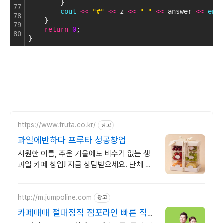
        }    
77
cout
<
<
"#"
<
<
 z 
<
<
" "
<
<
 answer 
<
<
end
78
    }
79
return
0
;
80
}
https://www.fruta.co.kr/
광고
과일에반하다 프루타 성공창업
시원한 여름, 추운 겨울에도 비수기 없는 생
과일 카페 창업! 지금 상담받으세요. 단체 주
문, 안정적인 수익률, 자체 물류팀 보유, 방문
창업상담시 혜택 제공
http://m.jumpoline.com
광고
카페매매 절대정직 점포라인 빠른 직거