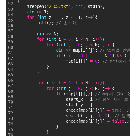
{
52
    freopen(
"2105.txt"
, 
"r"
, stdin);
53
cin
>
>
 T;
54
for
 (
int
 z 
=
1
; z 
<
=
 T; z
+
+
){
55
        init(); 
// 초기화
56
57
cin
>
>
 N;
58
for
 (
int
 i 
=
0
; i 
<
 N; i
+
+
){
59
for
 (
int
 j 
=
0
; j 
<
 N; j
+
+
){
60
cin
>
>
 map[i][j]; 
// 입력을 받음
61
if
 ((i 
=
=
0
|
|
 i 
=
=
 N
-
1
) 
&
&
 (j 
=
62
                    map[i][j] 
=
0
; 
// 탐색하지 않
63
            }
64
        }
65
66
for
 (
int
 i 
=
0
; i 
<
 N; i
+
+
){
67
for
 (
int
 j 
=
0
; j 
<
 N; j
+
+
){
68
if
 (map[i][j]){ 
// map에 값이 있
69
                    start_x 
=
 i;
// 탐색 시작 초기
70
                    start_y 
=
 j;
71
                    check[map[i][j]] 
=
true
; 
//
72
                    search(i, j, 
0
, 
1
); 
// 탐색 
73
                    check[map[i][j]] 
=
false
;
//
74
                }
75
            }
76