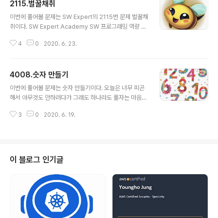
2115.벌꿀채취
글 내용
이번에 풀어볼 문제는 SW Expert의 2115번 문제 벌꿀채
취이다. SW Expert Academy SW 프로그래밍 역량 강
화에 도움이 되는 다양한 학습 컨텐츠를 확인하세요! swe
4
0
2020. 6. 23.
xpertacademy.com 난이도는 쉬운 편인거 같은데 오
히려 나의 문제점을 확실히 볼 수 있었다. 문제점은 바로 아
직 재귀함수를 제대로 못다루는 것이다. 이 문제는 재귀로
4008.숫자 만들기
풀 수 있을 것 같았는데 솔직히 재귀로 풀면 설계에 실수해
글 내용
서 시간안에 못 풀 것 같기도 했고 그냥 푸는게 실수도 적을
이번에 풀어볼 문제는 숫자 만들기이다. 오늘은 너무 피곤
것 같으면서 더 쉬울 것 같았다.... => 재귀로 다시 풀어 봐
해서 아무것도 안하려다가 그래도 하나라도 풀자는 마음에
야겠다. 이 문제는 나처럼 그냥 시키는대로 풀어도된다. 코
정답률이 높은 문제를 그냥 풀어보았다.. 근데 본의아니게
딩에 정답은 없다지만 코드의 효율이 좋지 않다는건 실감
3
0
2020. 6. 19.
난이도가 매우 낮은 문제가 나왔다... 크흠.. 이렇게 쉬운 문
할 수 있었다. 그 이유 중 하나는 이 문제는 조합으로 풀..
제가 나왔을 땐 다른 사람의 코드와 비교하면서 좀 더 쉬운
방법이나 다양한 방법을 공부해야겠다. 이 문제는 한마디
로 그냥 조합이다. 주어진 연산자와 숫자들을 가지고 조합
만 할줄 알면 풀리는 간단한 문제이다. 딱히 중요한 설계도
이 블로그 인기글
필요없었던거 같다. 그냥 풀면된다. 알고리즘을 시작한지
얼마안된 사람이라면 풀어봄직하다! ( 물론 그렇다고 나의
코드가 깔끔하거나 대단한건아니다...ㅎㅎ ) 1 2 3 4 5 6 7
8 9 10 11 12 13 14 15 16 17 1..