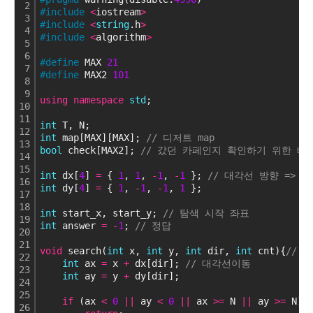
2
#include
<
iostream
>
3
#include
<
string
.h
>
4
#include
<
algorithm
>
5
6
#define
 MAX 
21
7
#define
 MAX2 
101
8
9
using
namespace
std
;
10
11
int
 T, N;
12
int
 map[MAX][MAX]; 
// 디저트 map
13
bool
 check[MAX2]; 
// 갔던 카페인지 확인하기 위한 배
14
15
int
 dx[
4
] 
=
 { 
1
, 
1
, 
-
1
, 
-
1
 }; 
// 대각선 방향 => 
16
int
 dy[
4
] 
=
 { 
1
, 
-
1
, 
-
1
, 
1
 };
17
18
int
 start_x, start_y; 
// 탐색 시작 좌표
19
int
 answer 
=
-
1
; 
// 정답
20
21
void
 search(
int
 x, 
int
 y, 
int
 dir, 
int
 cnt){
// 
22
int
 ax 
=
 x 
+
 dx[dir]; 
// 대각선이동
23
int
 ay 
=
 y 
+
 dy[dir];
24
25
if
 (ax 
<
0
|
|
 ay 
<
0
|
|
 ax 
>
=
 N 
|
|
 ay 
>
=
 N) 
26