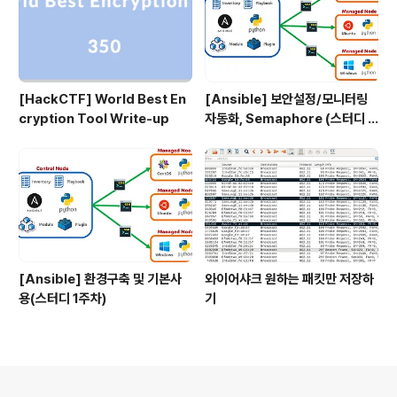
[HackCTF] World Best En
[Ansible] 보안설정/모니터링
cryption Tool Write-up
자동화, Semaphore (스터디 4
주차)
[Ansible] 환경구축 및 기본사
와이어샤크 원하는 패킷만 저장하
용(스터디 1주차)
기
의안내