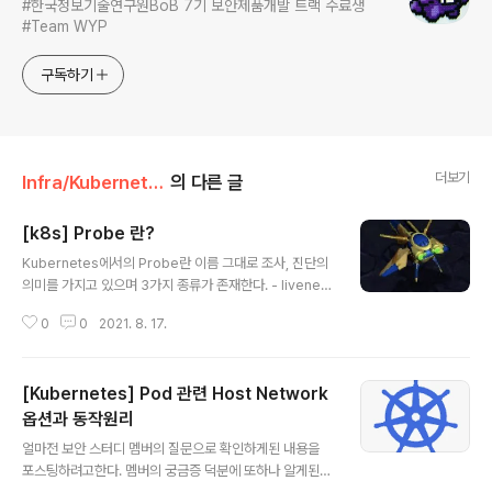
#한국정보기술연구원BoB 7기 보안제품개발 트랙 수료생
#Team WYP
구독하기
더보기
Infra/Kubernetes
의 다른 글
[k8s] Probe 란?
글 내용
Kubernetes에서의 Probe란 이름 그대로 조사, 진단의
의미를 가지고 있으며 3가지 종류가 존재한다. - livenes
sProbe, readnessProbe, startupProbe 쉽게 말해
0
0
2021. 8. 17.
Probe는 kubelet이 컨테이너에 의해 구현된 핸들러를
호출하여 응답 결과를 통해 주기적으로 진단하는 것을 의
미한다. * 응답 결과 - Success : 해당 컨테이너가 정상적
[Kubernetes] Pod 관련 Host Network
으로 진단됨 - Failure : 해당 컨테이너가 진단에 실패함 -
UnKnown : 진단이 실패하여 아무런 핸들러도 호출되지
옵션과 동작원리
글 내용
않음 * 핸들러의 종류 Exec : 컨터이너 내에 지정된 명령
얼마전 보안 스터디 멤버의 질문으로 확인하게된 내용을
실행을 통해 명령어 상태코드가 0으로 종료되면 진단에 성
포스팅하려고한다. 멤버의 궁금증 덕분에 또하나 알게된
공(Success)한 것으로 처리 TCPSocket : 컨터이너 IP