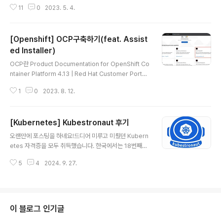
것 같다^^ 스터디의 순기능이다!!(Thanks to Malatto) K
주소에 대해 지..
11
0
2023. 5. 4.
ubernetes의 Pod의 spec 하위에 존재하는 옵션들에
대한 내용을 분석한 내용이며 kubernetes 공식페이지에
서는 정말 필요한 것이아니면 해당설정을 사용하지 않기를
[Openshift] OCP구축하기(feat. Assist
권고하고 있으니 참고하길 바라며 나의 경우, 필요해서 적
용하기보단 단순히 궁금증으로 확인해봤다. - hostNetw
ed Installer)
글 내용
ork: false 예시 apiVersion: v1 kind: Pod metadat
OCP란 Product Documentation for OpenShift Co
a: name: test-pod spec: containers: - name: ngi
ntainer Platform 4.13 | Red Hat Customer Portal
nx image: nginx ports: - name: nginx-port ..
Access Red Hat’s knowledge, guidance, and su
1
0
2023. 8. 12.
pport through your subscription. access.redhat.
com 회사에서 OCP 관련 업무를 맡게되어서 구축해보았
다. Openshift Contianer Platform의 약자인 OCP는
[Kubernetes] Kubestronaut 후기
Kubernetes 기반의 Redhat에서 만든 서비스이다. kub
글 내용
ernetes에 추가적으로 monitoring, logging, CI/CD,
오랜만에 포스팅을 하네요!드디어 미루고 미뤘던 Kubern
Service Mesh 등의 운영에 필요하거나 편리한 tool들
etes 자격증을 모두 취득했습니다. 한국에서는 18번째일
이 포함되어있다. 그렇다면 이제 구축해보자!! As..
것으로 예상됩니다. Kubestronaut ProgramRocket-
5
4
2024. 9. 27.
power your Kubernetes skills. The Kubestronau
t program recognises community leaders who
have consistently invested in their ongoing edu
cation and grown their skill level with Kubernete
s.www.cncf.io 단순히 가고 싶었던 회사의 우대사항이
이 블로그 인기글
어서 처음 알게되고, 찾아보니 마크가 멋진 것 같아서 뭐하